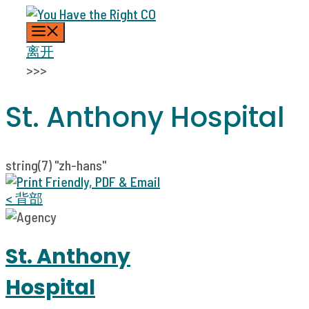
跳
菜
至
单
内
离开
容
>>>
St. Anthony Hospital
string(7) "zh-hans"
< 背部
St. Anthony
Hospital