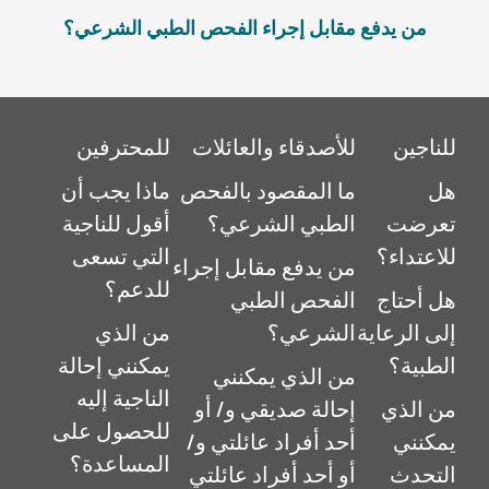
من يدفع مقابل إجراء الفحص الطبي الشرعي؟
للناجين
للأصدقاء والعائلات
للمحترفين
هل
ما المقصود بالفحص
ماذا يجب أن
تعرضت
الطبي الشرعي؟
أقول للناجية
للاعتداء؟
التي تسعى
من يدفع مقابل إجراء
للدعم؟
هل أحتاج
الفحص الطبي
إلى الرعاية
الشرعي؟
من الذي
الطبية؟
يمكنني إحالة
من الذي يمكنني
الناجية إليه
من الذي
إحالة صديقي و/ أو
للحصول على
يمكنني
أحد أفراد عائلتي و/
المساعدة؟
التحدث
أو أحد أفراد عائلتي