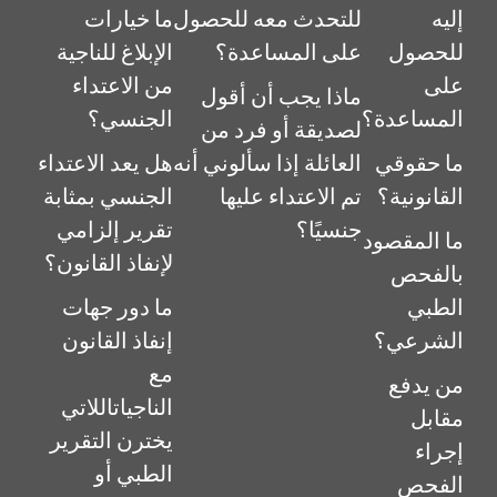
إليه
للتحدث معه للحصول
ما خيارات
للحصول
على المساعدة؟
الإبلاغ للناجية
على
من الاعتداء
ماذا يجب أن أقول
المساعدة؟
الجنسي؟
لصديقة أو فرد من
ما حقوقي
العائلة إذا سألوني أنه
هل يعد الاعتداء
القانونية؟
تم الاعتداء عليها
الجنسي بمثابة
جنسيًا؟
تقرير إلزامي
ما المقصود
لإنفاذ القانون؟
بالفحص
الطبي
ما دور جهات
الشرعي؟
إنفاذ القانون
مع
من يدفع
الناجياتاللاتي
مقابل
يخترن التقرير
إجراء
الطبي أو
الفحص