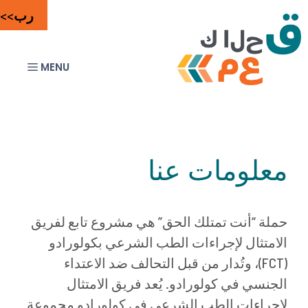
قل
رب
>>>
حتوى
القائمة
معلومات عنا
حملة “أنت تمتلك الحق” هي مشروع تابع لفريق
الامتثال لإجراءات الطب الشرعي بكولورادو
(FCT)، وتُدار من قبل التحالف ضد الاعتداء
الجنسي في كولورادو. يُعد فريق الامتثال
لإجراءات الطب الشرعي في كولورادو مجموعة