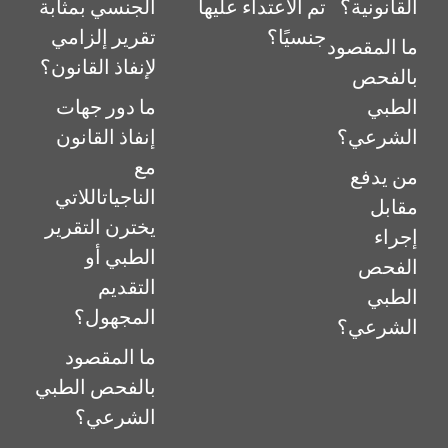
القانونية؟
تم الاعتداء عليها
الجنسي بمثابة
جنسيًا؟
تقرير إلزامي
ما المقصود
لإنفاذ القانون؟
بالفحص
الطبي
ما دور جهات
الشرعي؟
إنفاذ القانون
مع
من يدفع
الناجياتاللاتي
مقابل
يخترن التقرير
إجراء
الطبي أو
الفحص
التقديم
الطبي
المجهول؟
الشرعي؟
ما المقصود
بالفحص الطبي
الشرعي؟