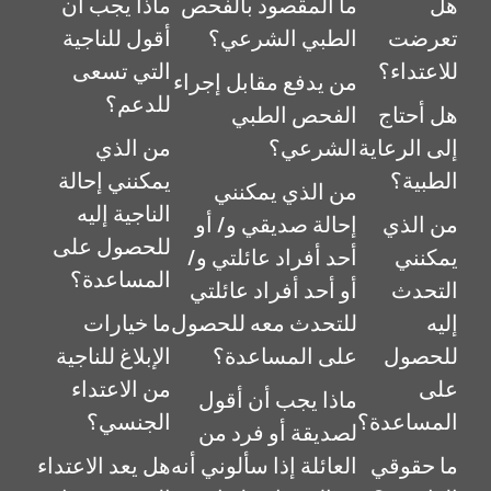
هل
ما المقصود بالفحص
ماذا يجب أن
تعرضت
الطبي الشرعي؟
أقول للناجية
للاعتداء؟
التي تسعى
من يدفع مقابل إجراء
للدعم؟
هل أحتاج
الفحص الطبي
إلى الرعاية
الشرعي؟
من الذي
الطبية؟
يمكنني إحالة
من الذي يمكنني
الناجية إليه
من الذي
إحالة صديقي و/ أو
للحصول على
يمكنني
أحد أفراد عائلتي و/
المساعدة؟
التحدث
أو أحد أفراد عائلتي
إليه
للتحدث معه للحصول
ما خيارات
للحصول
على المساعدة؟
الإبلاغ للناجية
على
من الاعتداء
ماذا يجب أن أقول
المساعدة؟
الجنسي؟
لصديقة أو فرد من
ما حقوقي
العائلة إذا سألوني أنه
هل يعد الاعتداء