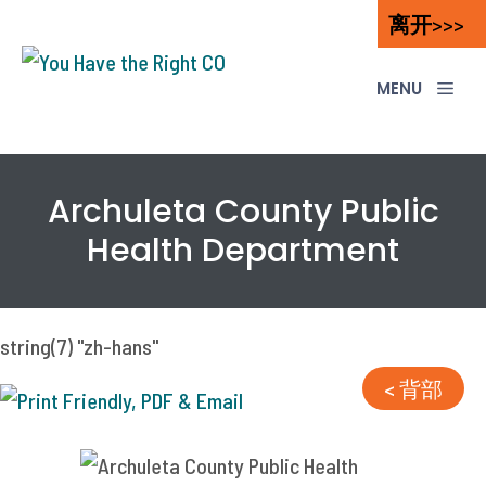
跳
离开
>>>
至
内
菜
单
容
Archuleta County Public
Health Department
string(7) "zh-hans"
< 背部