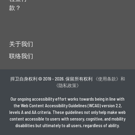
款？
关于我们
联络我们
捍卫自身权利 © 2019 - 2026. 保留所有权利
《使用条款》和
《隐私政策》
Our ongoing accessibility effort works towards being in line with
the Web Content Accessibility Guidelines (WCAG) version 2.2,
levels A and AA criteria. These guidelines not only help make web
content accessible to users with sensory, cognitive, and mobility
disabilities but ultimately to all users, regardless of ability.