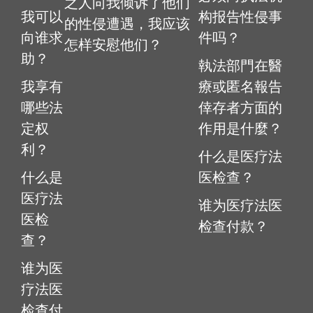
之人向我倾诉了他们
我可以
构报告性侵事
的性侵遭遇，我应该
向谁求
件吗？
怎样安慰他们？
助？
執法部門在醫
我享有
療或匿名報告
哪些法
倖存者方面的
定权
作用是什麼？
利？
什么是医疗法
什么是
医检查？
医疗法
谁为医疗法医
医检
检查付款？
查？
谁为医
疗法医
检查付