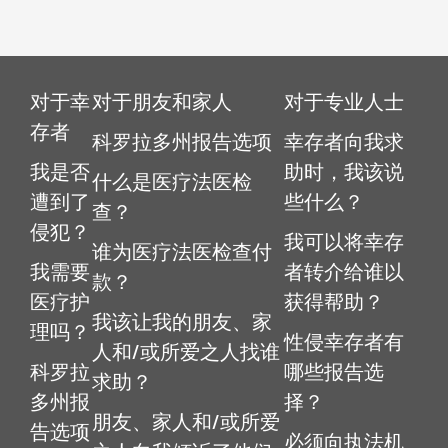
对于幸
对于朋友和家人
对于专业人士
存者
科罗拉多州报告选项
幸存者向我求
我是否
助时，我该说
什么是医疗法医检
遭到了
些什么？
查？
侵犯？
我可以将幸存
谁为医疗法医检查付
我需要
者转介给谁以
款？
医疗护
获得帮助？
我该让我的朋友、家
理吗？
性侵幸存者有
人和/或所爱之人找谁
科罗拉
哪些报告选
求助？
多州报
择？
朋友、家人和/或所爱
告选项
必须向执法机