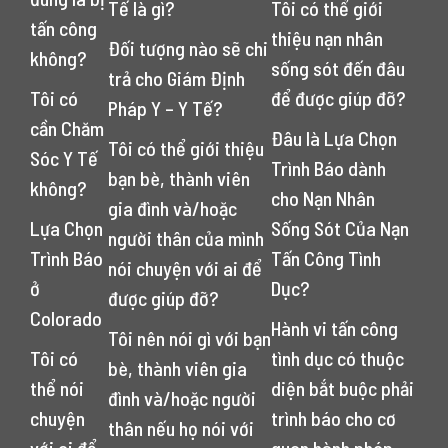
Tế là gì?
Tôi có thể giới
tấn công
thiệu nạn nhân
Đối tượng nào sẽ chi
không?
sống sót đến đâu
trả cho Giám Định
Tôi có
để được giúp đỡ?
Pháp Y – Y Tế?
cần Chăm
Đâu là Lựa Chọn
Tôi có thể giới thiệu
Sóc Y Tế
Trình Báo dành
bạn bè, thành viên
không?
cho Nạn Nhân
gia đình và/hoặc
Lựa Chọn
Sống Sót Của Nạn
người thân của mình
Trình Báo
Tấn Công Tình
nói chuyện với ai để
ở
Dục?
được giúp đỡ?
Colorado
Hành vi tấn công
Tôi nên nói gì với bạn
Tôi có
tình dục có thuộc
bè, thành viên gia
thể nói
diện bắt buộc phải
đình và/hoặc người
chuyện
trình báo cho cơ
thân nếu họ nói với