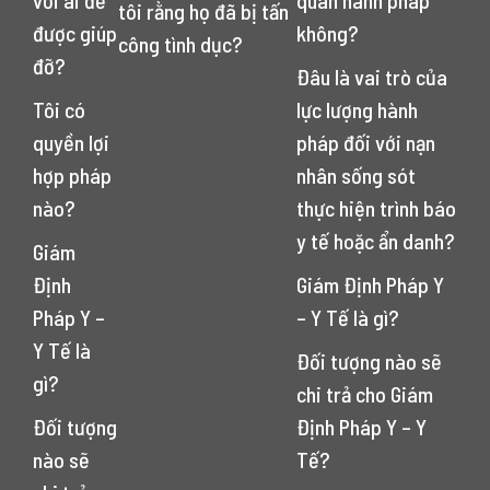
với ai để
quan hành pháp
tôi rằng họ đã bị tấn
được giúp
không?
công tình dục?
đỡ?
Đâu là vai trò của
Tôi có
lực lượng hành
quyền lợi
pháp đối với nạn
hợp pháp
nhân sống sót
nào?
thực hiện trình báo
y tế hoặc ẩn danh?
Giám
Định
Giám Định Pháp Y
Pháp Y –
– Y Tế là gì?
Y Tế là
Đối tượng nào sẽ
gì?
chi trả cho Giám
Đối tượng
Định Pháp Y – Y
nào sẽ
Tế?