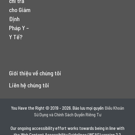
chi trả
cho Giám
Định
Pháp Y –
Y Tế?
Giới thiệu về chúng tôi
Liên hệ chúng tôi
You Have the Right © 2019 - 2026. Bảo lưu mọi quyền
Điều Khoản
Sử Dụng và Chính Sách Quyền Riêng Tư
Our ongoing accessibility effort works towards being in line with
the Web Content Accessibility Guidelines (WCAG) version 2.2,