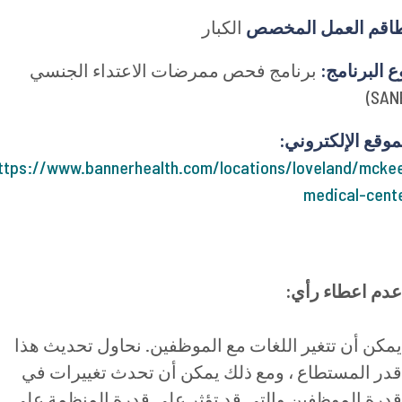
م العمل المخصص
الكبار
البرنامج:
برنامج فحص ممرضات الاعتداء الجنسي
قع الإلكتروني:
https://www.bannerhealth.com/locations/loveland/mc
medical-ce
م اعطاء رأي:
كن أن تتغير اللغات مع الموظفين. نحاول تحديث هذا
ر المستطاع ، ومع ذلك يمكن أن تحدث تغييرات في
رة الموظفين والتي قد تؤثر على قدرة المنظمة على