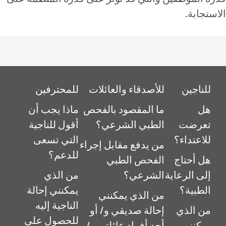
ستجابة.
للناجين
للأصدقاء والعائلات
للمحترفين
هل
ما المقصود بالفحص
ماذا يجب أن
تعرضت
الطبي الشرعي؟
أقول للناجية
للاعتداء؟
التي تسعى
من يدفع مقابل إجراء
للدعم؟
هل أحتاج
الفحص الطبي
إلى الرعاية
الشرعي؟
من الذي
الطبية؟
يمكنني إحالة
من الذي يمكنني
الناجية إليه
من الذي
إحالة صديقي و/ أو
للحصول على
يمكنني
أحد أفراد عائلتي و/