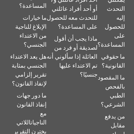
المساعدة؟
التحدث
أو أحد أفراد عائلتي
إليه
للتحدث معه للحصول
ما خيارات
للحصول
على المساعدة؟
الإبلاغ للناجية
على
من الاعتداء
ماذا يجب أن أقول
المساعدة؟
الجنسي؟
لصديقة أو فرد من
ما حقوقي
العائلة إذا سألوني أنه
هل يعد الاعتداء
القانونية؟
تم الاعتداء عليها
الجنسي بمثابة
جنسيًا؟
تقرير إلزامي
ما المقصود
لإنفاذ القانون؟
بالفحص
الطبي
ما دور جهات
الشرعي؟
إنفاذ القانون
مع
من يدفع
الناجياتاللاتي
مقابل
يخترن التقرير