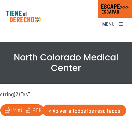
Saltar
ESCAPE
>>>
ESCAPAR
al
contenido
ME
North Colorado Medical
Center
string(2) "es"
< Volver a todos los resultados