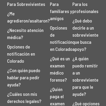
Para Sobrevivientes
Para
Para los
familiares y
profesionales
¿Me
amigos
agredieron/asaltaron?
¿Qué debo
Opciones
decirle a un
¿Necesito atención
de
sobreviviente
médica?
notificación
que busca
Opciones de
en Colorado
apoyo?
notificación en
¿Qué es un
¿A quién
Colorado
examen
puedo remitir
¿Con quién puedo
médico
a un
hablar para pedir
forense?
sobreviviente
ayuda?
para que le
¿Quién
¿Cuáles son mis
ayude?
paga el
derechos legales?
examen
¿Qué opciones