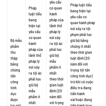
yêu cầu
Pháp luật tiểu
Pháp
cơ quan
bang hiện tại
luật tiểu
hành
yêu cầu cơ
bang
pháp của
quan hành pháp
hiện tại
lãnh thổ
nơi xảy ra tội
yêu cầu
pháp lý
phạm phải lưu
cơ quan
nơi xảy
Bộ mẫu
giữ bộ bằng
hành
ra tội ác
phẩm
chứng ít nhất
pháp của
phải lưu
thu
theo thời gian
lãnh thổ
giữ bộ
thập
luật định (20
pháp lý
mẫu
bằng
năm đối với
nơi xảy
phẩm ít
chứng
trọng tội tấn
ra tội ác
nhất
tấn
công tình dục)
phải lưu
theo thời
công
trừ khi có cuộc
giữ bộ
gian luật
tình
điều tra đang
mẫu
định (20
dục
tiến hành
phẩm ít
năm đối
được
và/hoặc đang
nhất
với trọng
lưu giữ
tiến hành truy