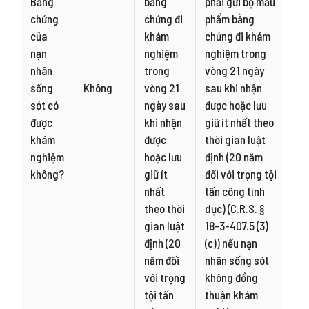
Bằng
bằng
phải gửi bộ mẫu
chứng
chứng đi
phẩm bằng
của
khám
chứng đi khám
nạn
nghiệm
nghiệm trong
nhân
trong
vòng 21 ngày
sống
Không
vòng 21
sau khi nhận
sót có
ngày sau
được hoặc lưu
được
khi nhận
giữ ít nhất theo
khám
được
thời gian luật
nghiệm
hoặc lưu
định (20 năm
không?
giữ ít
đối với trọng tội
nhất
tấn công tình
theo thời
dục) (C.R.S. §
gian luật
18-3-407.5 (3)
định (20
(c)) nếu nạn
năm đối
nhân sống sót
với trọng
không đồng
tội tấn
thuận khám