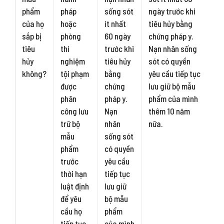
phẩm
pháp
sống sót
ngày trước khi
của họ
hoặc
ít nhất
tiêu hủy bằng
sắp bị
phòng
60 ngày
chứng pháp y.
tiêu
thí
trước khi
Nạn nhân sống
hủy
nghiệm
tiêu hủy
sót có quyền
không?
tội phạm
bằng
yêu cầu tiếp tục
được
chứng
lưu giữ bộ mẫu
phân
pháp y.
phẩm của mình
công lưu
Nạn
thêm 10 năm
trữ bộ
nhân
nữa.
mẫu
sống sót
phẩm
có quyền
trước
yêu cầu
thời hạn
tiếp tục
luật định
lưu giữ
để yêu
bộ mẫu
cầu họ
phẩm
tiếp tục
của mình