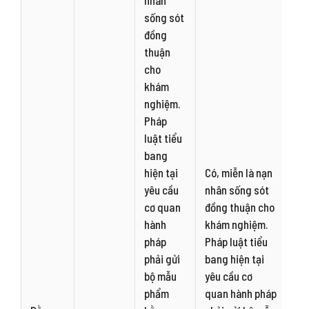
nhân
sống sót
đồng
thuận
cho
khám
nghiệm.
Pháp
luật tiểu
bang
hiện tại
Có, miễn là nạn
yêu cầu
nhân sống sót
cơ quan
đồng thuận cho
hành
khám nghiệm.
pháp
Pháp luật tiểu
phải gửi
bang hiện tại
bộ mẫu
yêu cầu cơ
phẩm
quan hành pháp