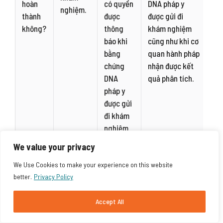
hoàn
có quyền
DNA pháp y
nghiệm.
thành
được
được gửi đi
không?
thông
khám nghiệm
báo khi
cũng như khi cơ
bằng
quan hành pháp
chứng
nhận được kết
DNA
quả phân tích.
pháp y
được gửi
đi khám
nghiệm
cũng như
We value your privacy
khi cơ
We Use Cookies to make your experience on this website
quan
better.
Privacy Policy
hành
pháp
Accept All
nhận
được kết