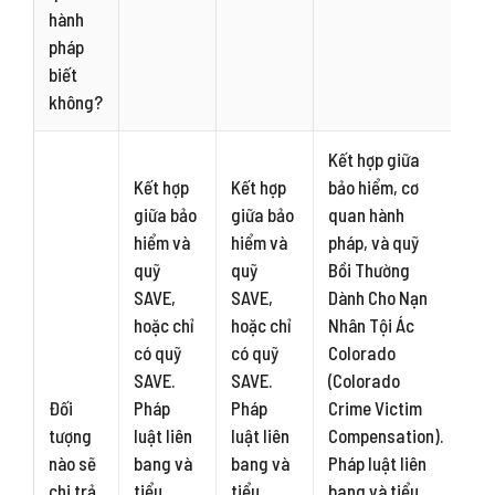
hành
pháp
biết
không?
Kết hợp giữa
Kết hợp
Kết hợp
bảo hiểm, cơ
giữa bảo
giữa bảo
quan hành
hiểm và
hiểm và
pháp, và quỹ
quỹ
quỹ
Bồi Thường
SAVE,
SAVE,
Dành Cho Nạn
hoặc chỉ
hoặc chỉ
Nhân Tội Ác
có quỹ
có quỹ
Colorado
SAVE.
SAVE.
(Colorado
Đối
Pháp
Pháp
Crime Victim
tượng
luật liên
luật liên
Compensation).
nào sẽ
bang và
bang và
Pháp luật liên
chi trả
tiểu
tiểu
bang và tiểu