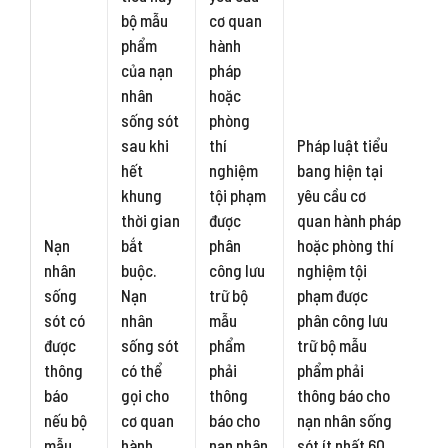
bộ mẫu
cơ quan
phẩm
hành
của nạn
pháp
nhân
hoặc
sống sót
phòng
sau khi
thí
Pháp luật tiểu
hết
nghiệm
bang hiện tại
khung
tội phạm
yêu cầu cơ
thời gian
được
quan hành pháp
Nạn
bắt
phân
hoặc phòng thí
nhân
buộc.
công lưu
nghiệm tội
sống
Nạn
trữ bộ
phạm được
sót có
nhân
mẫu
phân công lưu
được
sống sót
phẩm
trữ bộ mẫu
thông
có thể
phải
phẩm phải
báo
gọi cho
thông
thông báo cho
nếu bộ
cơ quan
báo cho
nạn nhân sống
mẫu
hành
nạn nhân
sót ít nhất 60