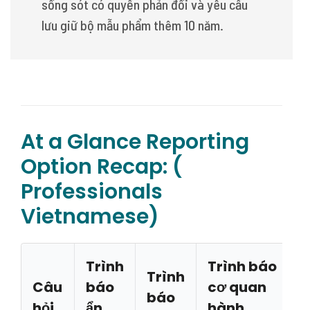
sống sót có quyền phản đối và yêu cầu
lưu giữ bộ mẫu phẩm thêm 10 năm.
At a Glance Reporting
Option Recap: (
Professionals
Vietnamese)
Trình
Trình báo
Trình
Câu
báo
cơ quan
báo
hỏi
ẩn
hành