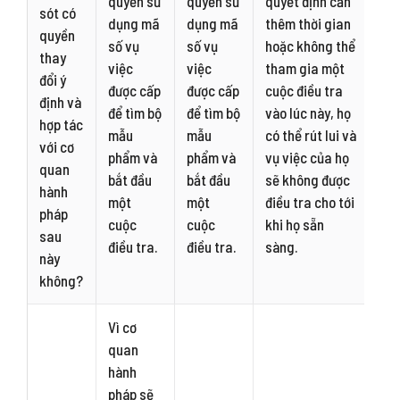
quyền sử
quyền sử
quyết định cần
sót có
dụng mã
dụng mã
thêm thời gian
quyền
số vụ
số vụ
hoặc không thể
thay
việc
việc
tham gia một
đổi ý
được cấp
được cấp
cuộc điều tra
định và
để tìm bộ
để tìm bộ
vào lúc này, họ
hợp tác
mẫu
mẫu
có thể rút lui và
với cơ
phẩm và
phẩm và
vụ việc của họ
quan
bắt đầu
bắt đầu
sẽ không được
hành
một
một
điều tra cho tới
pháp
cuộc
cuộc
khi họ sẵn
sau
điều tra.
điều tra.
sàng.
này
không?
Vì cơ
quan
hành
pháp sẽ