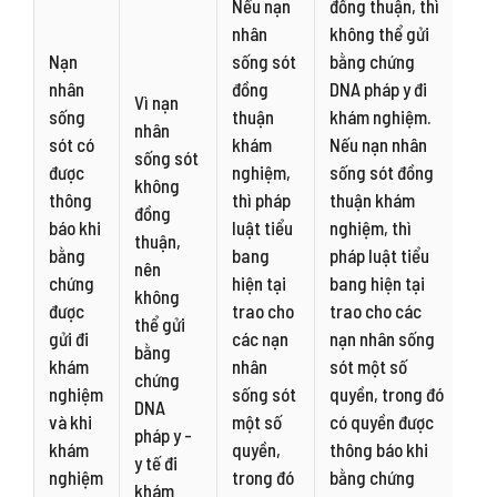
Nếu nạn
đồng thuận, thì
nhân
không thể gửi
Nạn
sống sót
bằng chứng
nhân
đồng
DNA pháp y đi
Vì nạn
sống
thuận
khám nghiệm.
nhân
sót có
khám
Nếu nạn nhân
sống sót
được
nghiệm,
sống sót đồng
không
thông
thì pháp
thuận khám
đồng
báo khi
luật tiểu
nghiệm, thì
thuận,
bằng
bang
pháp luật tiểu
nên
chứng
hiện tại
bang hiện tại
không
được
trao cho
trao cho các
thể gửi
gửi đi
các nạn
nạn nhân sống
bằng
khám
nhân
sót một số
chứng
nghiệm
sống sót
quyền, trong đó
DNA
và khi
một số
có quyền được
pháp y -
khám
quyền,
thông báo khi
y tế đi
nghiệm
trong đó
bằng chứng
khám