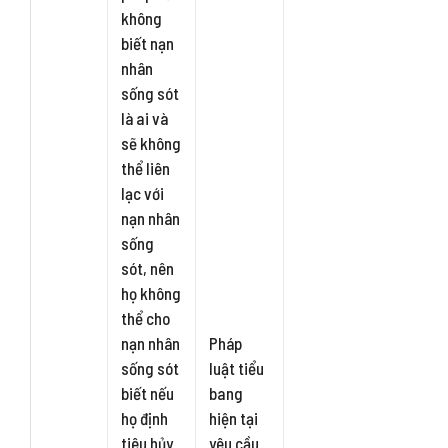
không
biết nạn
nhân
sống sót
là ai và
sẽ không
thể liên
lạc với
nạn nhân
sống
sót, nên
họ không
thể cho
nạn nhân
Pháp
sống sót
luật tiểu
biết nếu
bang
họ định
hiện tại
tiêu hủy
yêu cầu