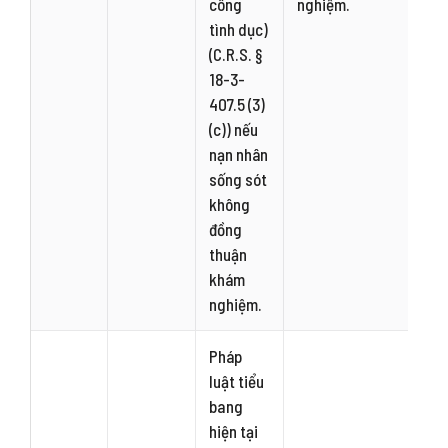
công
nghiệm.
tình dục)
(C.R.S. §
18-3-
407.5 (3)
(c)) nếu
nạn nhân
sống sót
không
đồng
thuận
khám
nghiệm.
Pháp
luật tiểu
bang
hiện tại