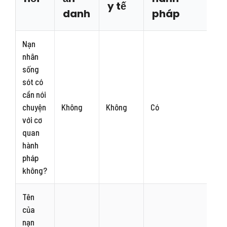
y tế
danh
pháp
Nạn
nhân
sống
sót có
cần nói
chuyện
Không
Không
Có
với cơ
quan
hành
pháp
không?
Tên
của
nạn