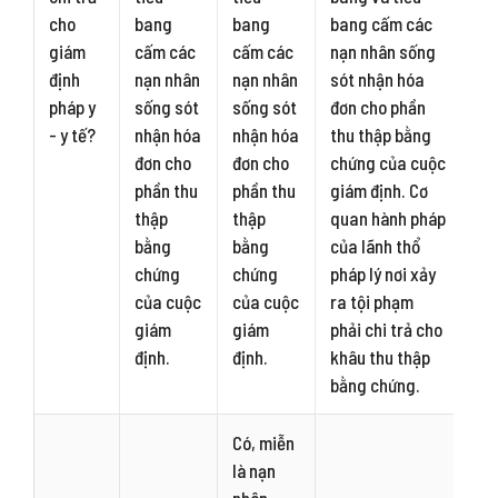
cho
bang
bang
bang cấm các
giám
cấm các
cấm các
nạn nhân sống
định
nạn nhân
nạn nhân
sót nhận hóa
pháp y
sống sót
sống sót
đơn cho phần
- y tế?
nhận hóa
nhận hóa
thu thập bằng
đơn cho
đơn cho
chứng của cuộc
phần thu
phần thu
giám định. Cơ
thập
thập
quan hành pháp
bằng
bằng
của lãnh thổ
chứng
chứng
pháp lý nơi xảy
của cuộc
của cuộc
ra tội phạm
giám
giám
phải chi trả cho
định.
định.
khâu thu thập
bằng chứng.
Có, miễn
là nạn