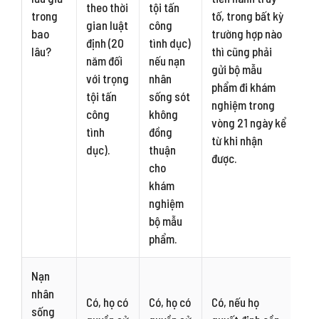
theo thời
tội tấn
trong
tố, trong bất kỳ
gian luật
công
bao
trường hợp nào
định (20
tình dục)
lâu?
thì cũng phải
năm đối
nếu nạn
gửi bộ mẫu
với trọng
nhân
phẩm đi khám
tội tấn
sống sót
nghiệm trong
công
không
vòng 21 ngày kể
tình
đồng
từ khi nhận
dục).
thuận
được.
cho
khám
nghiệm
bộ mẫu
phẩm.
Nạn
nhân
Có, họ có
Có, họ có
Có, nếu họ
sống