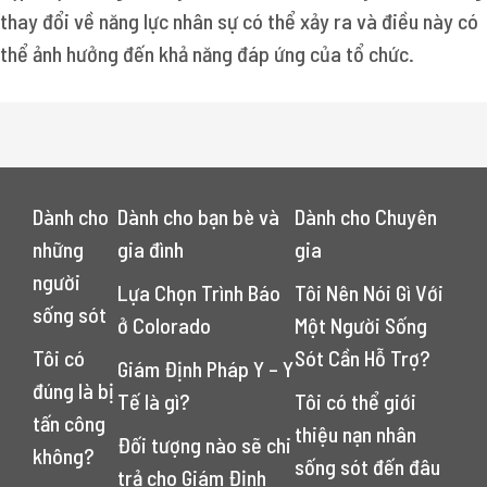
thay đổi về năng lực nhân sự có thể xảy ra và điều này có
thể ảnh hưởng đến khả năng đáp ứng của tổ chức.
Dành cho
Dành cho bạn bè và
Dành cho Chuyên
những
gia đình
gia
người
Lựa Chọn Trình Báo
Tôi Nên Nói Gì Với
sống sót
ở Colorado
Một Người Sống
Tôi có
Sót Cần Hỗ Trợ?
Giám Định Pháp Y – Y
đúng là bị
Tế là gì?
Tôi có thể giới
tấn công
thiệu nạn nhân
Đối tượng nào sẽ chi
không?
sống sót đến đâu
trả cho Giám Định