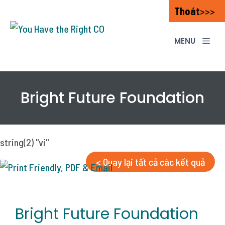
Skip
Thoát
>>>
to
content
ME
Bright Future Foundation
string(2) "vi"
< Quay lại tất cả các kết quả
Bright Future Foundation