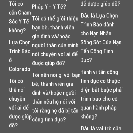
Tôi có
để được giúp đỡ?
Pháp Y – Y Tế?
cần Chăm
Đâu là Lựa Chọn
Tôi có thể giới thiệu
Sóc Y Tế
Trình Báo dành
bạn bè, thành viên
không?
cho Nạn Nhân
gia đình và/hoặc
Lựa Chọn
Sống Sót Của Nạn
người thân của mình
Trình Báo
Tấn Công Tình
nói chuyện với ai để
ở
Dục?
được giúp đỡ?
Colorado
Hành vi tấn công
Tôi nên nói gì với bạn
Tôi có
tình dục có thuộc
bè, thành viên gia
thể nói
diện bắt buộc phải
đình và/hoặc người
chuyện
trình báo cho cơ
thân nếu họ nói với
với ai để
quan hành pháp
tôi rằng họ đã bị tấn
được giúp
không?
công tình dục?
đỡ?
Đâu là vai trò của