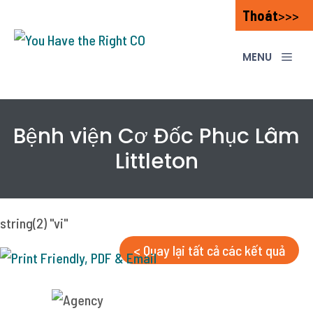
Skip
Thoát
>>>
to
content
ME
Bệnh viện Cơ Đốc Phục Lâm
Littleton
string(2) "vi"
< Quay lại tất cả các kết quả