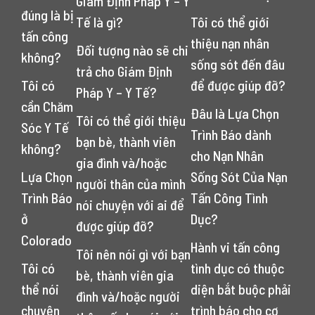
Giám Định Pháp Y – Y
đúng là bị
Tế là gì?
Tôi có thể giới
tấn công
thiệu nạn nhân
Đối tượng nào sẽ chi
không?
sống sót đến đâu
trả cho Giám Định
Tôi có
để được giúp đỡ?
Pháp Y – Y Tế?
cần Chăm
Đâu là Lựa Chọn
Tôi có thể giới thiệu
Sóc Y Tế
Trình Báo dành
bạn bè, thành viên
không?
cho Nạn Nhân
gia đình và/hoặc
Lựa Chọn
Sống Sót Của Nạn
người thân của mình
Trình Báo
Tấn Công Tình
nói chuyện với ai để
ở
Dục?
được giúp đỡ?
Colorado
Hành vi tấn công
Tôi nên nói gì với bạn
Tôi có
tình dục có thuộc
bè, thành viên gia
thể nói
diện bắt buộc phải
đình và/hoặc người
chuyện
trình báo cho cơ