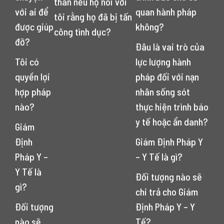
thân nếu họ nói với
với ai để
quan hành pháp
tôi rằng họ đã bị tấn
được giúp
không?
công tình dục?
đỡ?
Đâu là vai trò của
Tôi có
lực lượng hành
quyền lợi
pháp đối với nạn
hợp pháp
nhân sống sót
nào?
thực hiện trình báo
y tế hoặc ẩn danh?
Giám
Định
Giám Định Pháp Y
Pháp Y –
– Y Tế là gì?
Y Tế là
Đối tượng nào sẽ
gì?
chi trả cho Giám
Đối tượng
Định Pháp Y – Y
nào sẽ
Tế?